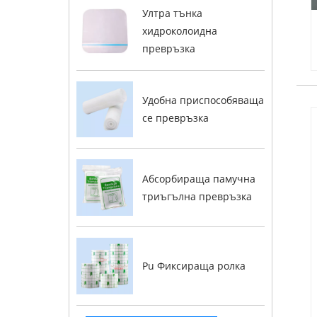
Ултра тънка
хидроколоидна
превръзка
Удобна приспособяваща
се превръзка
Абсорбираща памучна
триъгълна превръзка
Pu Фиксираща ролка