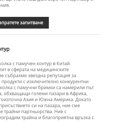
ния.
зпратете запитване
нтур
колка с памучен контур в Китай.
пит в сферата на медицинските
ие събрахме звездна репутация за
е продукти с изключително конкурентни
иколка с памучни бримки са намерили път
а, обхващащи големи пазари в Африка,
Югоизточна Азия и Южна Америка. Докато
рисъствието си на пазара, ние сме
е трайни партньорства. Ние с
изградим трайна и благоприятна връзка с