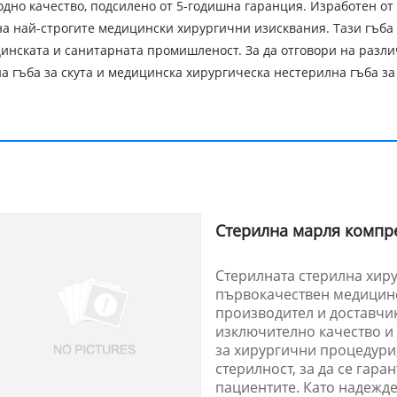
дно качество, подсилено от 5-годишна гаранция. Изработен от 
на най-строгите медицински хирургични изисквания. Тази гъба 
нската и санитарната промишленост. За да отговори на разли
 гъба за скута и медицинска хирургическа нестерилна гъба за 
Стерилна марля компр
Стерилната стерилна хиру
първокачествен медицинс
производител и доставчик
изключително качество и 
за хирургични процедури
стерилност, за да се гара
пациентите. Като надежде