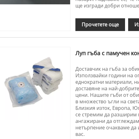
ще изгради добри отноше
Прочетете още
И
Луп гъба с памучен ко
Доставчик на гъба за оби
Използвайки години на о
еднократни материали, н
доставяне на най-добрит
цени. Нашите гъби от об
в множество ъгли на свет
Близкия изток, Европа, 
се стремим да разширим п
ангажирани да отглеждам
нетърпение очакваме да 
вас.