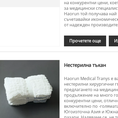
на конкурентни цени, кое
за медицински специалисти
Haorun той получава най 
съчетавайки икономическ
от надежден производител
Прочетете още
И
Нестерилна тъкан
Haorun Medical Tranys е 
нестерилни хирургични г
предлагането на медицин
продължение на много го
конкурентни цени, отличн
включително по -голямата
Югоизточна Азия и Южна 
пазари. Надяваме се, че 