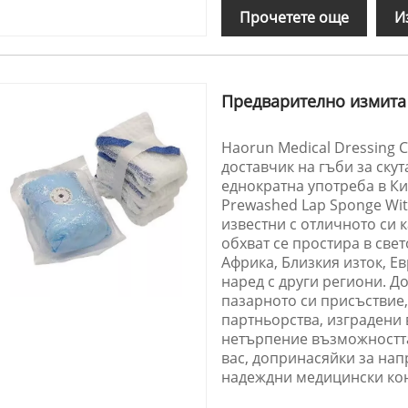
Прочетете още
И
Предварително измита 
Haorun Medical Dressing 
доставчик на гъби за ску
еднократна употреба в Ки
Prewashed Lap Sponge Wit
известни с отличното си 
обхват се простира в све
Африка, Близкия изток, 
наред с други региони. 
пазарното си присъствие,
партньорства, изградени 
нетърпение възможността
вас, допринасяйки за на
надеждни медицински ко