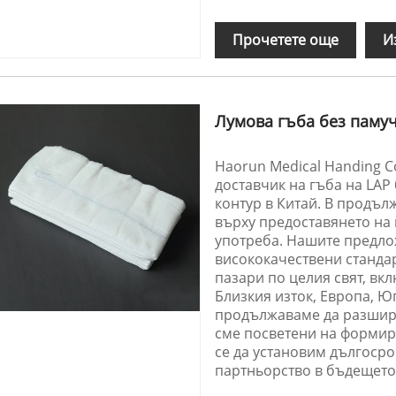
Прочетете още
И
Лумова гъба без памуч
Haorun Medical Handing 
доставчик на гъба на LAP
контур в Китай. В продъл
върху предоставянето на
употреба. Нашите предлож
висококачествени стандар
пазари по целия свят, вк
Близкия изток, Европа, 
продължаваме да разширя
сме посветени на формир
се да установим дългосро
партньорство в бъдещето