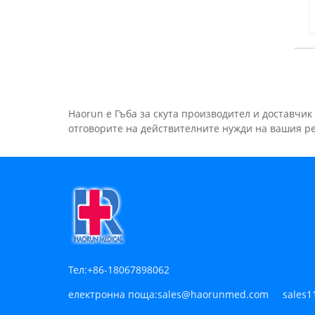
Haorun е Гъба за скута производител и доставчик 
отговорите на действителните нужди на вашия рег
Тел:
+86-18067898062
електронна поща:
sales@haorunmed.com sales1