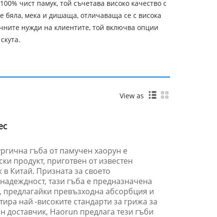
100% чист памук, той съчетава високо качество с
е бяла, мека и дишаща, отличаваща се с висока
чните нужди на клиентите, той включва опции
скута.
View as
ес
ргична гъба от памучен хаорун е
ки продукт, приготвен от известен
 в Китай. Призната за своето
надеждност, тази гъба е предназначена
, предлагайки превъзходна абсорбция и
нтира най -високите стандарти за грижа за
н доставчик, Haorun предлага тези гъби