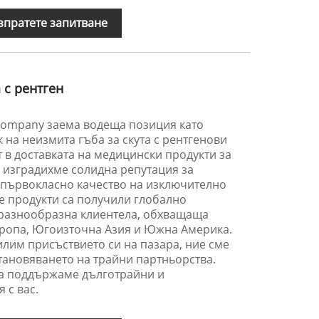
зпратете запитване
 с рентген
 Company заема водеща позиция като
 на неизмита гъба за скута с рентгенови
т в доставката на медицински продукти за
 изградихме солидна репутация за
с първокласно качество на изключително
е продукти са получили глобално
разнообразна клиентела, обхващаща
Европа, Югоизточна Азия и Южна Америка.
илим присъствието си на пазара, ние сме
тановяването на трайни партньорства.
а поддържаме дълготрайни и
 с вас.