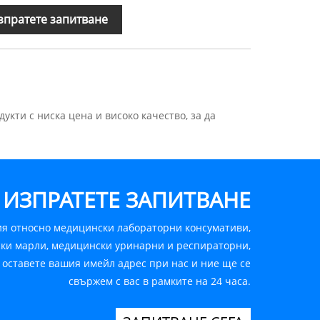
зпратете запитване
укти с ниска цена и високо качество, за да
ИЗПРАТЕТЕ ЗАПИТВАНЕ
ия относно медицински лабораторни консумативи,
ки марли, медицински уринарни и респираторни,
 оставете вашия имейл адрес при нас и ние ще се
свържем с вас в рамките на 24 часа.