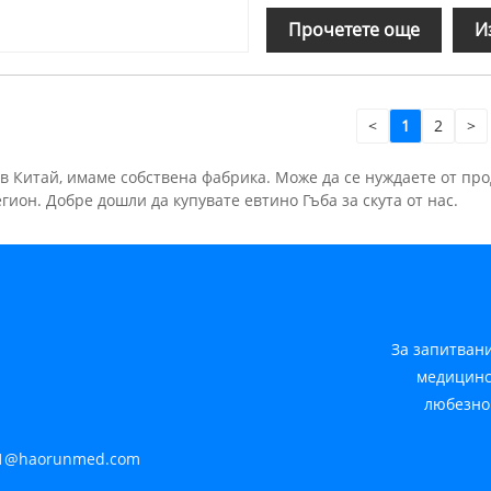
Прочетете още
И
<
1
2
>
в Китай, имаме собствена фабрика. Може да се нуждаете от прод
ион. Добре дошли да купувате евтино Гъба за скута от нас.
За запитван
медицинс
любезно
1@haorunmed.com