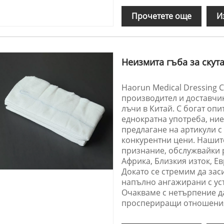
Прочетете още
И
Неизмита гъба за скута
Haorun Medical Dressing
производител и доставчик
лъчи в Китай. С богат опи
еднократна употреба, ние
предлагане на артикули 
конкурентни цени. Нашит
признание, обслужвайки 
Африка, Близкия изток, 
Докато се стремим да зас
напълно ангажирани с ус
Очакваме с нетърпение д
проспериращи отношения