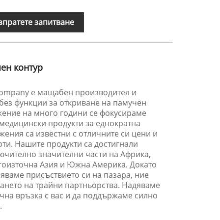
зпратете запитване
ен контур
Company е мащабен производител и
 без функции за откриване на памучен
жение на много години се фокусираме
 медицински продукти за еднократна
ения са известни с отличните си цени и
ти. Нашите продукти са достигнали
лючително значителни части на Африка,
Югоизточна Азия и Южна Америка. Докато
ваме присъствието си на пазара, ние
ането на трайни партньорства. Надяваме
чна връзка с вас и да поддържаме силно
.