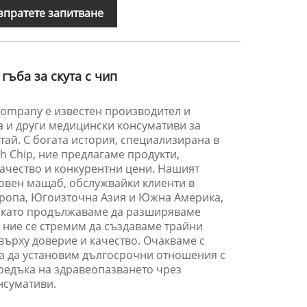
зпратете запитване
гъба за скута с чип
Company е известен производител и
та и други медицински консумативи за
тай. С богата история, специализирана в
h Chip, ние предлагаме продукти,
качество и конкурентни цени. Нашият
товен мащаб, обслужвайки клиенти в
Европа, Югоизточна Азия и Южна Америка,
Докато продължаваме да разширяваме
 ние се стремим да създаваме трайни
върху доверие и качество. Очакваме с
 да установим дългосрочни отношения с
предъка на здравеопазването чрез
нсумативи.