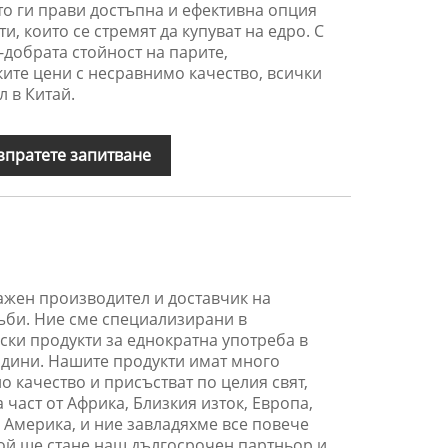
то ги прави достъпна и ефективна опция
, които се стремят да купуват на едро. С
-добрата стойност на парите,
ите цени с несравнимо качество, всички
 в Китай.
зпратете запитване
важен производител и доставчик на
ъби. Ние сме специализирани в
ски продукти за еднократна употреба в
дини. Нашите продукти имат много
о качество и присъстват по целия свят,
 част от Африка, Близкия изток, Европа,
Америка, и ние завладяхме все повече
той ще стане наш дългосрочен партньор и