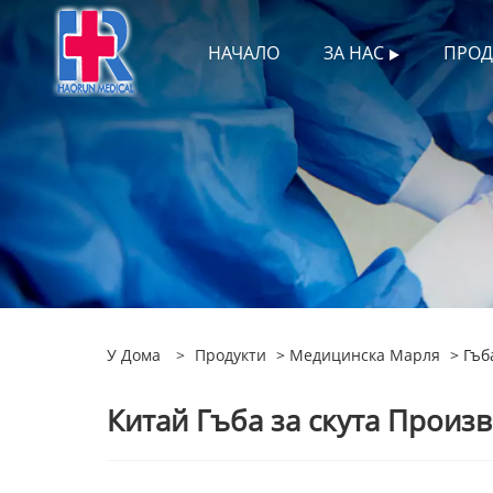
НАЧАЛО
ЗА НАС
ПРОД
У Дома
>
Продукти
>
Медицинска Марля
> Гъба
Китай Гъба за скута Произ