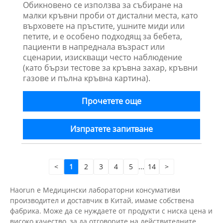
Обикновено се използва за събиране на
малки кръвни проби от дистални места, като
върховете на пръстите, ушните миди или
петите, и е особено подходящ за бебета,
пациенти в напреднала възраст или
сценарии, изискващи често наблюдение
(като бързи тестове за кръвна захар, кръвни
газове и пълна кръвна картина).
Прочетете още
Изпратете запитване
<
1
2
3
4
5
...
14
>
Haorun е Медицински лабораторни консумативи
производител и доставчик в Китай, имаме собствена
фабрика. Може да се нуждаете от продукти с ниска цена и
високо качество, за да отговорите на действителните