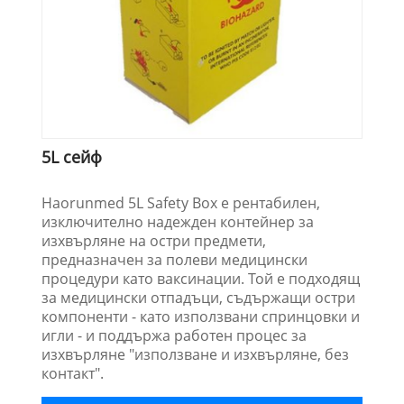
5L сейф
Haorunmed 5L Safety Box е рентабилен,
изключително надежден контейнер за
изхвърляне на остри предмети,
предназначен за полеви медицински
процедури като ваксинации. Той е подходящ
за медицински отпадъци, съдържащи остри
компоненти - като използвани спринцовки и
игли - и поддържа работен процес за
изхвърляне "използване и изхвърляне, без
контакт".