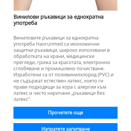
Винилови ръкавици за еднократна
употреба
Виниловите ръкавици за еднократна
употреба Haorunmed са икономични
защитни ръкавици, широко използвани в
обработката на храни, медицински
прегледи, грижа за красотата, електронно
сглобяване и промишлено почистване.
Изработени са от поливинилхлорид (PVC) и
не съдържат естествен латекс, което ги
прави подходящи за хора с алергии към
латекс и често наричани „ръкавици без
латекс“.
Прочетете още
Изпратете запитване