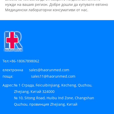
нужди на вашия регион. Добре дошли да купувате евтино
Медицински лабораторни консумативи от нас.
Тел:
+86-18067898062
електронна
sales@haorunmed.com
поща:
sales11@haorunmed.com
Адрес:
№ 1 Сграда, Feicuibinjiang, Kecheng, Quzhou,
Zhejiang, Китай 324000
№ 10, Sitong Road, Huibu Ind Zone, Changshan
Quzhou, провинция Zhejiang, Китай