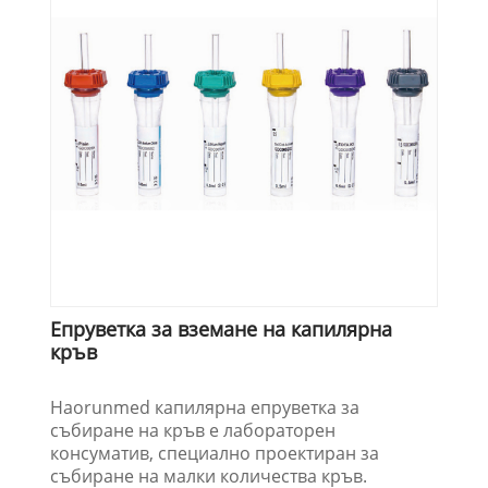
Епруветка за вземане на капилярна
кръв
Haorunmed капилярна епруветка за
събиране на кръв е лабораторен
консуматив, специално проектиран за
събиране на малки количества кръв.