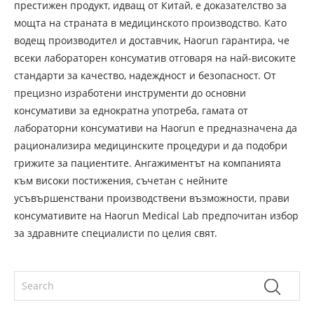
престижен продукт, идващ от Китай, е доказателство за
мощта на страната в медицинското производство. Като
водещ производител и доставчик, Haorun гарантира, че
всеки лабораторен консуматив отговаря на най-високите
стандарти за качество, надеждност и безопасност. От
прецизно изработени инструменти до основни
консумативи за еднократна употреба, гамата от
лабораторни консумативи на Haorun е предназначена да
рационализира медицинските процедури и да подобри
грижите за пациентите. Ангажиментът на компанията
към високи постижения, съчетан с нейните
усъвършенствани производствени възможности, прави
консумативите на Haorun Medical Lab предпочитан избор
за здравните специалисти по целия свят.