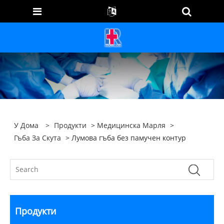
У Дома
>
Продукти
>
Медицинска Марля
>
Гъба За Скута
> Лумова гъба без памучен контур
Продукти