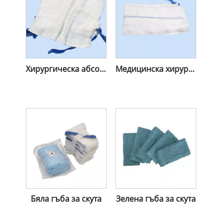
Хирургическа абсорбираща памучна стерилна гъба за скута
Медицинска хирургическа нестерилна гъба за скута
Бяла гъба за скута
Зелена гъба за скута