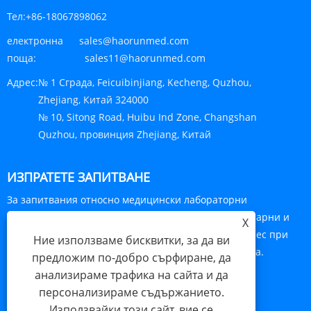
Тел:
+86-18067898062
електронна
sales@haorunmed.com
поща:
sales11@haorunmed.com
Адрес:
№ 1 Сграда, Feicuibinjiang, Kecheng, Quzhou,
Zhejiang, Китай 324000
№ 10, Sitong Road, Huibu Ind Zone, Changshan
Quzhou, провинция Zhejiang, Китай
ИЗПРАТЕТЕ ЗАПИТВАНЕ
За запитвания относно медицински лабораторни
консумативи, медицински марли, медицински уринарни и
X
респираторни, любезно оставете вашия имейл адрес при
Ние използваме бисквитки, за да ви
нас и ние ще се свържем с вас в рамките на 24 часа.
предложим по-добро сърфиране, да
анализираме трафика на сайта и да
ЗАПИТВАНЕ СЕГА
персонализираме съдържанието.
Използвайки този сайт, вие се