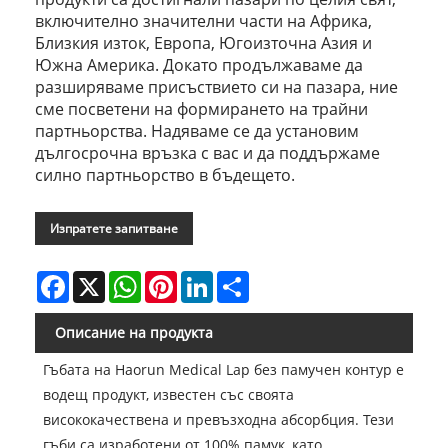
включително значителни части на Африка,
Близкия изток, Европа, Югоизточна Азия и
Южна Америка. Докато продължаваме да
разширяваме присъствието си на пазара, ние
сме посветени на формирането на трайни
партньорства. Надяваме се да установим
дългосрочна връзка с вас и да поддържаме
силно партньорство в бъдещето.
Изпратете запитване
Facebook
X
WhatsApp
Pinterest
LinkedIn
Share
Описание на продукта
Гъбата на Haorun Medical Lap без памучен контур е
водещ продукт, известен със своята
висококачествена и превъзходна абсорбция. Тези
гъби са изработени от 100% памук, като