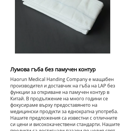
Лумова гъба без памучен контур
Haorun Medical Handing Company е мащабен
производител и доставчик на гъба на LAP без
функции за откриване на памучен контур в
Китай. В продължение на много години се
фокусираме върху предоставянето на
медицински продукти за еднократна употреба.
Нашите предложения са известни с отличните
си цени и висококачествени стандарти. Нашите
продукти са достигнали пазари по целия свят,