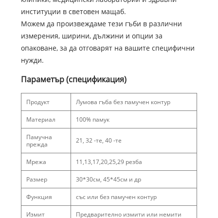
институции в световен мащаб.
Можем да произвеждаме тези гъби в различни
измерения, ширини, дължини и опции за
опаковане, за да отговарят на вашите специфични
нужди.
Параметър (спецификация)
Продукт
Лумова гъба без памучен контур
Материал
100% памук
Памучна
21, 32 -те, 40 -те
прежда
Мрежа
11,13,17,20,25,29 резба
Размер
30*30см, 45*45см и др
Функция
със или без памучен контур
Измит
Предварително измити или немити