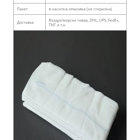
Пакет
в насипна опаковка (не стерилна)
Въздух/морски товар, DHL, UPS, FedEx,
Доставка
TNT и т.н.