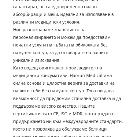
гарантират, че са едновременно силно
абсорбиращи и меки, идеални за използване в
различни медицински условия.
Ние разпознаваме значението на
персонализирането и можем да предоставим
печатни услуги на гъбата на обиколката без
памучен контур, за да отговаряте на вашите
уникални изисквания.
Като водещ оригинален производител на
медицински консумативи, Haorun Medical има
силна основа и цялостна верига за доставки на
нашите гъби без памучен контур. Това ни дава
възможност да предложим стабилна доставка и да
поддържаме високо качество. Нашите
сертификати, като CE, ISO и MDR, потвърждават
придържането ни към международните стандарти,
което ни позволява да обслужваме болници,
клиники, медицински лаборатории и здравни