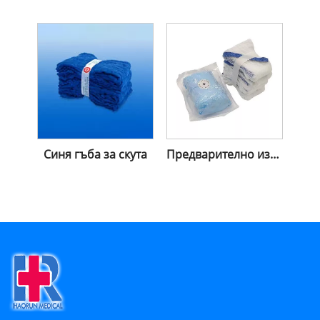
Синя гъба за скута
Предварително измита гъба за скута с чип